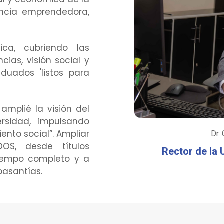
encia emprendedora,
a, cubriendo las
ias, visión social y
duados 'listos para
amplié la visión del
rsidad, impulsando
nto social”. Ampliar
Dr.
DOS, desde títulos
Rector de la 
iempo completo y a
pasantías.