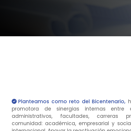
Planteamos como reto del Bicentenario,
h
promotora de sinergias internas entre 
administrativos, facultades, carreras 
comunidad: académica, empresarial y social
internacional, Apoyar la reactivación emocion